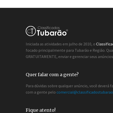
Iniciada as atividades em julho de 2010, o
Classific
focado principalmente para Tubarão e Região. Qua
GRATUITAMENTE, enviar e gerenciar seus anúncios 
Quer falar com a gente?
Para dúvidas sobre qualquer anúncio, você deverá 
com a gente pelo
comercial@classificadostubarao
Fique atento!