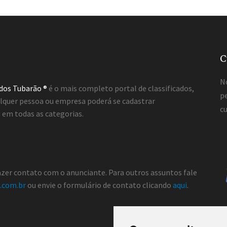
C
N
ados Tubarão ®
é o mais completo portal de classificados,
pe
lquer pessoa ou empresa poderá se cadastrar
cu
em todas as categorias.
fazer contato com o anunciante. Para outros assuntos fale
.com.br
ou envie o formulário de contato clicando
aqui
.