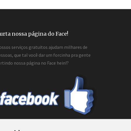
urta nossa página do Face!
ossos serviços gratuitos ajudam milhares de
ssoas, que tal você dar um forcinha pra gente
rtindo nossa página no Face hein!?