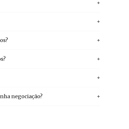
os?
os?
minha negociação?