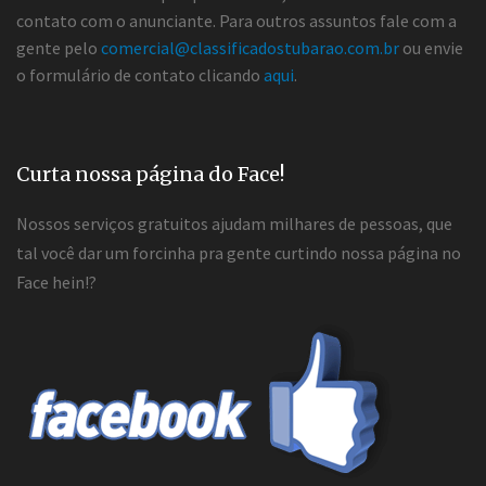
contato com o anunciante. Para outros assuntos fale com a
gente pelo
comercial@classificadostubarao.com.br
ou envie
o formulário de contato clicando
aqui
.
Curta nossa página do Face!
Nossos serviços gratuitos ajudam milhares de pessoas, que
tal você dar um forcinha pra gente curtindo nossa página no
Face hein!?