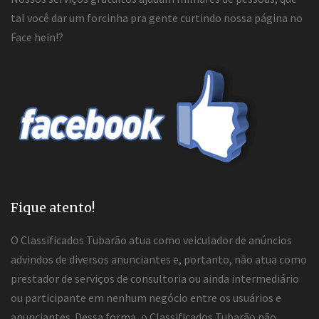
tal você dar um forcinha pra gente curtindo nossa página no
Face hein!?
Fique atento!
O Classificados Tubarão atua como veiculador de anúncios
advindos de diversos anunciantes e, portanto, não atua como
prestador de serviços de consultoria ou ainda intermediário
ou participante em nenhum negócio entre os usuários e
anunciantes. Dessa forma, o Classificados Tubarão não