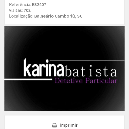
Referência:
ES2407
Visitas:
702
Localização:
Balneário Camboriú, SC
Imprimir