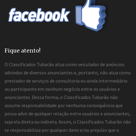
Fique atento!
O Classificados Tubarão atua como veiculador de anúncios
advindos de diversos anunciantes e, portanto, não atua como
prestador de serviços de consultoria ou ainda intermediário
ou participante em nenhum negócio entre os usuários e
anunciantes. Dessa forma, o Classificados Tubarão não
assume responsabilidade por nenhuma conseqüência que
possa advir de qualquer relação entre usuários e anunciantes,
seja ela direta ou indireta. Assim, o Classificados Tubarão não
se responsabiliza por qualquer dano e/ou prejuízo que o