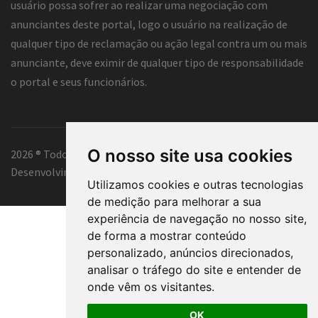
usuário possa sofrer ao realizar uma negociação com
anunciantes deste portal, logo o usuário na realização de
qualquer tipo de reclamação ou ação legal contra um ou mais
anunciante, deve eximir de qualquer tipo de responsabilidade
o portal e seus funcionários.
O nosso site usa cookies
2026 ® Todos os direitos reservados.
Desenvolvimento e hospedagem
Classificados Tubarão ®
Utilizamos cookies e outras tecnologias
de medição para melhorar a sua
experiência de navegação no nosso site,
de forma a mostrar conteúdo
personalizado, anúncios direcionados,
analisar o tráfego do site e entender de
onde vêm os visitantes.
OK