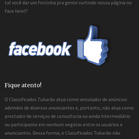
tal você dar um forcinha pra gente curtindo nossa página no
Face hein!?
Fique atento!
O Classificados Tubarão atua como veiculador de anúncios
advindos de diversos anunciantes e, portanto, não atua como
prestador de serviços de consultoria ou ainda intermediário
ou participante em nenhum negócio entre os usuários e
anunciantes. Dessa forma, o Classificados Tubarão não