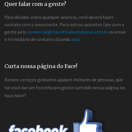
Quer falar com a gente?
Para dúvidas sobre qualquer anúncio, você deverá fazer
contato com o anunciante. Para outros assuntos fale com a
gente pelo
comercial@classificadostubarao.com.br
ou envie
o formulário de contato clicando
aqui
.
Curta nossa página do Face!
Nossos serviços gratuitos ajudam milhares de pessoas, que
tal você dar um forcinha pra gente curtindo nossa página no
Face hein!?