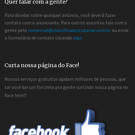
Quer falar com a gente?
Para dúvidas sobre qualquer anúncio, você deverá fazer
contato com o anunciante. Para outros assuntos fale com a
gente pelo
comercial@classificadostubarao.com.br
ou envie
o formulário de contato clicando
aqui
.
Curta nossa página do Face!
Nossos serviços gratuitos ajudam milhares de pessoas, que
tal você dar um forcinha pra gente curtindo nossa página no
Face hein!?