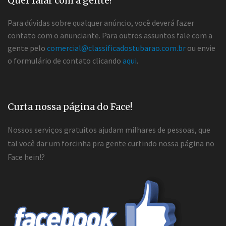
Quer falar com a gente?
Para dúvidas sobre qualquer anúncio, você deverá fazer
contato com o anunciante. Para outros assuntos fale com a
gente pelo
comercial@classificadostubarao.com.br
ou envie
o formulário de contato clicando
aqui
.
Curta nossa página do Face!
Nossos serviços gratuitos ajudam milhares de pessoas, que
tal você dar um forcinha pra gente curtindo nossa página no
Face hein!?