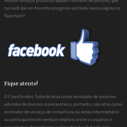
Nossos serviços gratuitos ajudam milhares de pessoas, que
tal você dar um forcinha pra gente curtindo nossa página no
Face hein!?
Fique atento!
O Classificados Tubarão atua como veiculador de anúncios
advindos de diversos anunciantes e, portanto, não atua como
prestador de serviços de consultoria ou ainda intermediário
ou participante em nenhum negócio entre os usuários e
anunciantes. Dessa forma, o Classificados Tubarão não