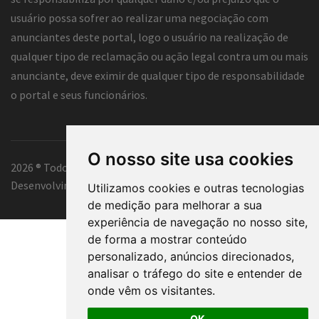
usuário possa sofrer ao realizar uma negociação com
anunciantes deste portal, logo o usuário na realização de
qualquer tipo de reclamação ou ação legal contra um ou mais
anunciante, deve eximir de qualquer tipo de responsabilidade
o portal e seus funcionários.
O nosso site usa cookies
2026 ® Todos os direitos reservados.
Desenvolvimento e hospedagem
Classificados Tubarão ®
Utilizamos cookies e outras tecnologias
de medição para melhorar a sua
experiência de navegação no nosso site,
de forma a mostrar conteúdo
personalizado, anúncios direcionados,
analisar o tráfego do site e entender de
onde vêm os visitantes.
OK