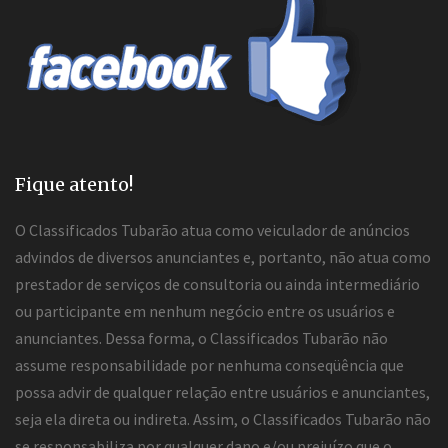
Fique atento!
O Classificados Tubarão atua como veiculador de anúncios
advindos de diversos anunciantes e, portanto, não atua como
prestador de serviços de consultoria ou ainda intermediário
ou participante em nenhum negócio entre os usuários e
anunciantes. Dessa forma, o Classificados Tubarão não
assume responsabilidade por nenhuma conseqüência que
possa advir de qualquer relação entre usuários e anunciantes,
seja ela direta ou indireta. Assim, o Classificados Tubarão não
se responsabiliza por qualquer dano e/ou prejuízo que o