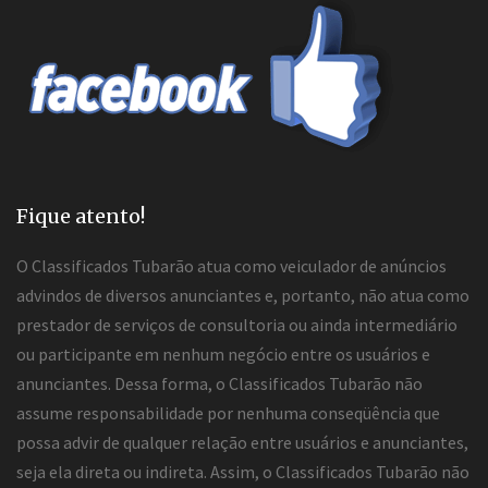
Fique atento!
O Classificados Tubarão atua como veiculador de anúncios
advindos de diversos anunciantes e, portanto, não atua como
prestador de serviços de consultoria ou ainda intermediário
ou participante em nenhum negócio entre os usuários e
anunciantes. Dessa forma, o Classificados Tubarão não
assume responsabilidade por nenhuma conseqüência que
possa advir de qualquer relação entre usuários e anunciantes,
seja ela direta ou indireta. Assim, o Classificados Tubarão não