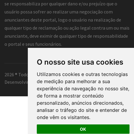
se responsabiliza por qualquer dano e/ou prejuízo que o
usuário possa sofrer ao realizar uma negociação com
anunciantes deste portal, logo o usuário na realização de
qualquer tipo de reclamação ou ação legal contra um ou mais
anunciante, deve eximir de qualquer tipo de responsabilidade
o portal e seus funcionários.
O nosso site usa cookies
Utilizamos cookies e outras tecnologias
2026 ® Todos os direitos reservados.
de medição para melhorar a sua
Desenvolvimento e hospedagem
Classificados Tubarão ®
experiência de navegação no nosso site,
de forma a mostrar conteúdo
personalizado, anúncios direcionados,
analisar o tráfego do site e entender de
onde vêm os visitantes.
OK