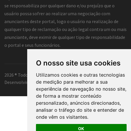
se responsabiliza por qualquer dano e/ou prejuízo que o
usuário possa sofrer ao realizar uma negociação com
anunciantes deste portal, logo o usuário na realização de
qualquer tipo de reclamação ou ação legal contra um ou mais
anunciante, deve eximir de qualquer tipo de responsabilidade
o portal e seus funcionários.
O nosso site usa cookies
Utilizamos cookies e outras tecnologias
2026 ® Todos os direitos reservados.
de medição para melhorar a sua
Desenvolvimento e hospedagem
Classificados Tubarão ®
experiência de navegação no nosso site,
de forma a mostrar conteúdo
personalizado, anúncios direcionados,
analisar o tráfego do site e entender de
onde vêm os visitantes.
OK