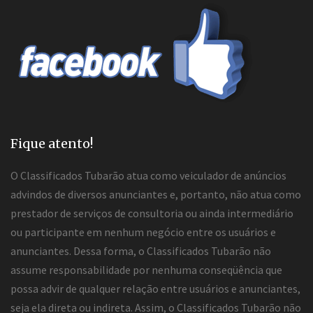
Fique atento!
O Classificados Tubarão atua como veiculador de anúncios
advindos de diversos anunciantes e, portanto, não atua como
prestador de serviços de consultoria ou ainda intermediário
ou participante em nenhum negócio entre os usuários e
anunciantes. Dessa forma, o Classificados Tubarão não
assume responsabilidade por nenhuma conseqüência que
possa advir de qualquer relação entre usuários e anunciantes,
seja ela direta ou indireta. Assim, o Classificados Tubarão não