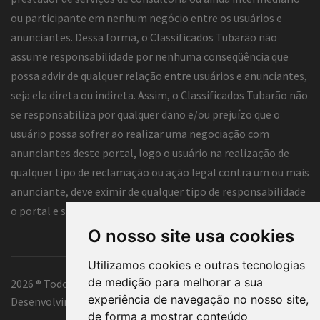
ou participante em nenhum negócio entre os usuários e
anunciantes. Dessa forma, o Classificados Tubarão não
assume responsabilidade por nenhuma conseqüência que
possa advir de qualquer relação entre usuários e anunciantes,
seja ela direta ou indireta. Assim, o Classificados Tubarão não
se responsabiliza por qualquer dano e/ou prejuízo que o
usuário possa sofrer ao realizar uma negociação com
anunciantes deste portal, logo o usuário na realização de
qualquer tipo de reclamação ou ação legal contra um ou mais
anunciante, deve eximir de qualquer tipo de responsabilidade
o portal e seus funcionários.
O nosso site usa cookies
Utilizamos cookies e outras tecnologias
de medição para melhorar a sua
2026 ® Todos os direitos reservados.
experiência de navegação no nosso site,
Desenvolvimento e hospedagem
Classificados Tubarão ®
de forma a mostrar conteúdo