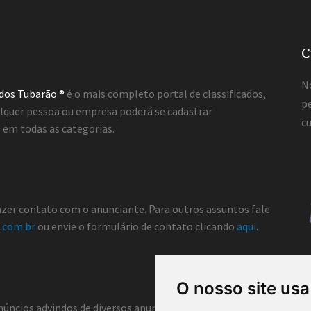
C
N
ados Tubarão ®
é o mais completo portal de classificados,
pe
lquer pessoa ou empresa poderá se cadastrar
cu
em todas as categorias.
fazer contato com o anunciante. Para outros assuntos fale
.com.br
ou envie o formulário de contato clicando
aqui
.
O nosso site usa
núncios advindos de diversos anunciantes e, portanto, não atua co