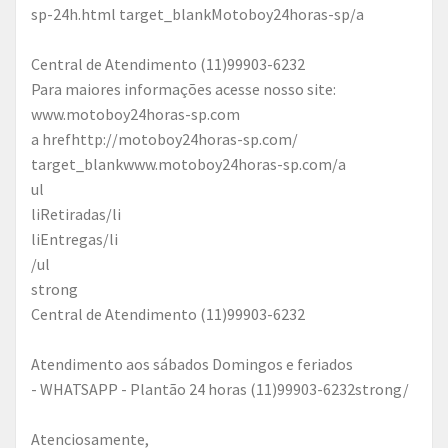
sp-24h.html target_blankMotoboy24horas-sp/a
Central de Atendimento (11)99903-6232
Para maiores informações acesse nosso site:
www.motoboy24horas-sp.com
a hrefhttp://motoboy24horas-sp.com/
target_blankwww.motoboy24horas-sp.com/a
ul
liRetiradas/li
liEntregas/li
/ul
strong
Central de Atendimento (11)99903-6232
Atendimento aos sábados Domingos e feriados
- WHATSAPP - Plantão 24 horas (11)99903-6232strong/
Atenciosamente,