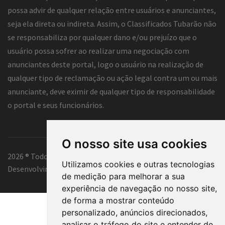
possa advir de qualquer relação entre usuários e anunciantes,
seja ela direta ou indireta. Assim, o Classificados Tubarão não
se responsabiliza por qualquer dano e/ou prejuízo que o
usuário possa sofrer ao realizar uma negociação com
anunciantes deste portal, logo o usuário na realização de
qualquer tipo de reclamação ou ação legal contra um ou mais
anunciante, deve eximir de qualquer tipo de responsabilidade
o portal e seus funcionários.
O nosso site usa cookies
2026 ® Todos os direitos reservados.
Utilizamos cookies e outras tecnologias
Desenvolvimento e hospedagem
Classificados Tubarão ®
de medição para melhorar a sua
experiência de navegação no nosso site,
de forma a mostrar conteúdo
personalizado, anúncios direcionados,
analisar o tráfego do site e entender de