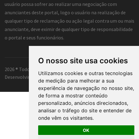
usuário possa sofrer ao realizar uma negociação com
anunciantes deste portal, logo o usuário na realização de
qualquer tipo de reclamação ou ação legal contra um ou mais
anunciante, deve eximir de qualquer tipo de responsabilidade
o portal e seus funcionários.
O nosso site usa cookies
2026 ® Todos os direitos reservados.
Utilizamos cookies e outras tecnologias
Desenvolvimento e hospedagem
Classificados Tubarão ®
de medição para melhorar a sua
experiência de navegação no nosso site,
de forma a mostrar conteúdo
personalizado, anúncios direcionados,
analisar o tráfego do site e entender de
onde vêm os visitantes.
OK