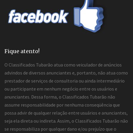
Fique atento!
O Classificados Tubarão atua como veiculador de anúncios
advindos de diversos anunciantes e, portanto, não atua como
prestador de serviços de consultoria ou ainda intermediário
ou participante em nenhum negócio entre os usuários e
anunciantes. Dessa forma, o Classificados Tubarão não
assume responsabilidade por nenhuma conseqüência que
possa advir de qualquer relação entre usuários e anunciantes,
seja ela direta ou indireta. Assim, o Classificados Tubarão não
se responsabiliza por qualquer dano e/ou prejuízo que o