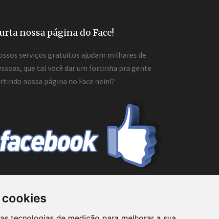
urta nossa página do Face!
ossos serviços gratuitos ajudam milhares de
ssoas, que tal você dar um forcinha pra gente
rtindo nossa página no Face hein!?
 cookies
mo prestador de serviços de consultoria ou ainda
ras tecnologias de medição para melhorar a sua