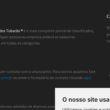
C
N
ados Tubarão ®
é o mais completo portal de classificados,
pe
lquer pessoa ou empresa poderá se cadastrar
cu
em todas as categorias.
fazer contato com o anunciante. Para outros assuntos fale
.com.br
ou envie o formulário de contato clicando
aqui
.
O nosso site usa
núncios advindos de diversos anunciantes e, portanto, não atua co
Utilizamos cookies e out