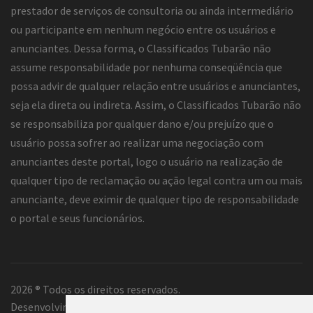
prestador de serviços de consultoria ou ainda intermediário
ou participante em nenhum negócio entre os usuários e
anunciantes. Dessa forma, o Classificados Tubarão não
assume responsabilidade por nenhuma conseqüência que
possa advir de qualquer relação entre usuários e anunciantes,
seja ela direta ou indireta. Assim, o Classificados Tubarão não
se responsabiliza por qualquer dano e/ou prejuízo que o
usuário possa sofrer ao realizar uma negociação com
anunciantes deste portal, logo o usuário na realização de
qualquer tipo de reclamação ou ação legal contra um ou mais
anunciante, deve eximir de qualquer tipo de responsabilidade
o portal e seus funcionários.
2026 ® Todos os direitos reservados.
Desenvolvimento e hospedagem
Classificados Tubarão ®