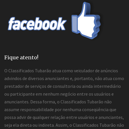
Fique atento!
O Classificados Tubarão atua como veiculador de anúncios
advindos de diversos anunciantes e, portanto, não atua como
prestador de serviços de consultoria ou ainda intermediário
ou participante em nenhum negócio entre os usuários e
anunciantes. Dessa forma, o Classificados Tubarão não
assume responsabilidade por nenhuma conseqüência que
possa advir de qualquer relação entre usuários e anunciantes,
seja ela direta ou indireta. Assim, o Classificados Tubarão não