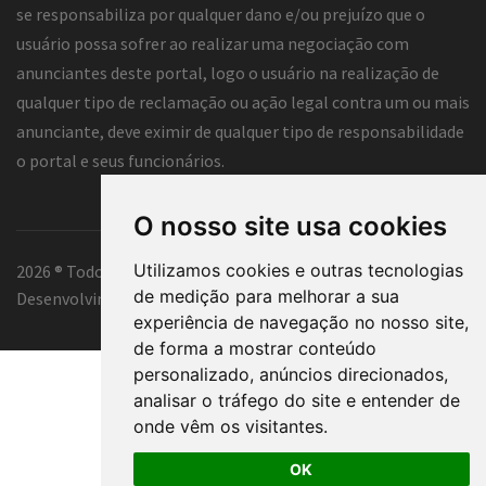
se responsabiliza por qualquer dano e/ou prejuízo que o
usuário possa sofrer ao realizar uma negociação com
anunciantes deste portal, logo o usuário na realização de
qualquer tipo de reclamação ou ação legal contra um ou mais
anunciante, deve eximir de qualquer tipo de responsabilidade
o portal e seus funcionários.
O nosso site usa cookies
Utilizamos cookies e outras tecnologias
2026 ® Todos os direitos reservados.
de medição para melhorar a sua
Desenvolvimento e hospedagem
Classificados Tubarão ®
experiência de navegação no nosso site,
de forma a mostrar conteúdo
personalizado, anúncios direcionados,
analisar o tráfego do site e entender de
onde vêm os visitantes.
OK