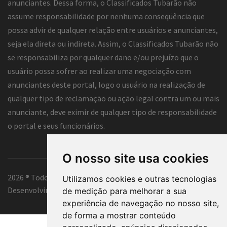
anunciantes. Dessa forma, o Classificados Tubarão não
assume responsabilidade por nenhuma conseqüência que
possa advir de qualquer relação entre usuários e anunciantes,
seja ela direta ou indireta. Assim, o Classificados Tubarão não
se responsabiliza por qualquer dano e/ou prejuízo que o
usuário possa sofrer ao realizar uma negociação com
anunciantes deste portal, logo o usuário na realização de
qualquer tipo de reclamação ou ação legal contra um ou mais
anunciante, deve eximir de qualquer tipo de responsabilidade
o portal e seus funcionários.
O nosso site usa cookies
2026 ® Todos os direitos reservados.
Utilizamos cookies e outras tecnologias
Desenvolvimento e hospedagem
Classificados Tubarão ®
de medição para melhorar a sua
experiência de navegação no nosso site,
de forma a mostrar conteúdo