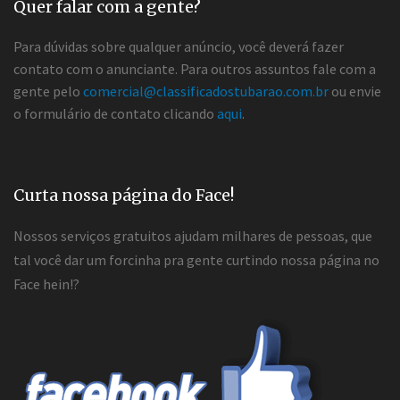
Quer falar com a gente?
Para dúvidas sobre qualquer anúncio, você deverá fazer
contato com o anunciante. Para outros assuntos fale com a
gente pelo
comercial@classificadostubarao.com.br
ou envie
o formulário de contato clicando
aqui
.
Curta nossa página do Face!
Nossos serviços gratuitos ajudam milhares de pessoas, que
tal você dar um forcinha pra gente curtindo nossa página no
Face hein!?