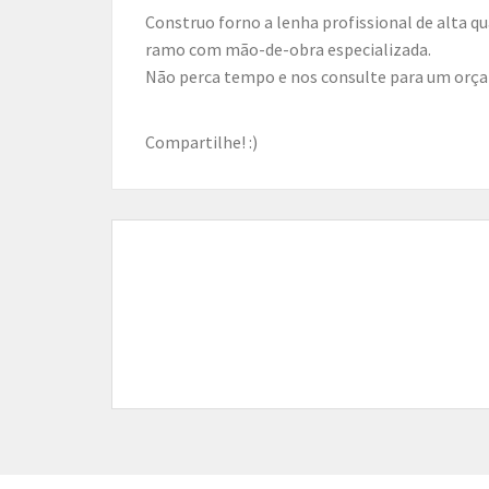
Construo forno a lenha profissional de alta qualidade e com referências. Estou a muitos anos neste
ramo com mão-de-obra especializada.
Não perca tempo e nos consulte para um orça
Compartilhe! :)