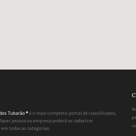
C
N
ados Tubarão ®
é o mais completo portal de classificados,
pe
lquer pessoa ou empresa poderá se cadastrar
cu
em todas as categorias.