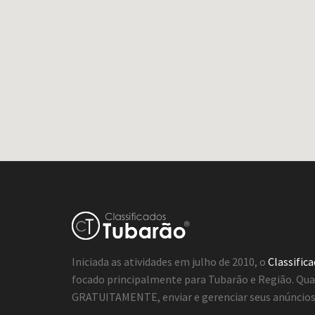
Iniciada as atividades em julho de 2010, o
Classific
focado principalmente para Tubarão e Região. Qua
GRATUITAMENTE, enviar e gerenciar seus anúncios 