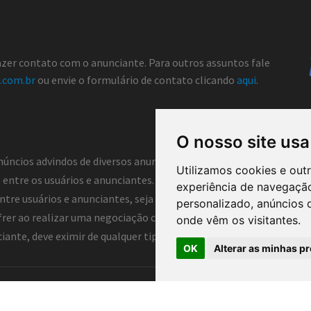
fazer contato com o anunciante. Para outros assuntos fale
.com.br
ou envie o formulário de contato clicando
aqui
.
O nosso site usa
núncios advindos de diversos anunciantes e, portanto, não atua co
Utilizamos cookies e out
entre os usuários e anunciantes. Dessa forma, o Classificados 
experiência de navegação
tre usuários e anunciantes, seja ela direta ou indireta. Assim, o 
personalizado, anúncios d
frer ao realizar uma negociação com anunciantes deste portal, log
onde vêm os visitantes.
nte, deve eximir de qualquer tipo de responsabilidade o portal e 
OK
Alterar as minhas pr
arão ®