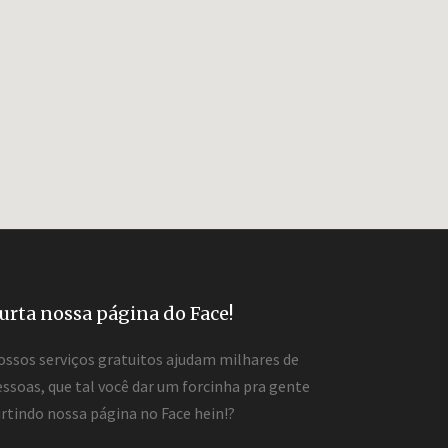
urta nossa página do Face!
ossos serviços gratuitos ajudam milhares de
ssoas, que tal você dar um forcinha pra gente
rtindo nossa página no Face hein!?