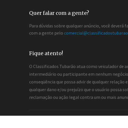
Quer falar com a gente?
Para dúvidas sobre qualquer anúncio, você deverá 
com a gente pelo
comercial@classificadostubarao
Fique atento!
O Classificados Tubarão atua como veiculador de a
intermediário ou participante em nenhum negócio 
conseqüência que possa advir de qualquer relação en
qualquer dano e/ou prejuízo que o usuário possa so
reclamação ou ação legal contra um ou mais anuncia
2026 ® Todos os direitos reservados.
Desenvolvimento e hospedagem
Classificados Tub