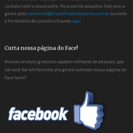
contato com o anunciante. Para outros assuntos fale com a
gente pelo
comercial@classificadostubarao.com.br
ou envie
o formulário de contato clicando
aqui
.
Curta nossa página do Face!
Nossos serviços gratuitos ajudam milhares de pessoas, que
tal você dar um forcinha pra gente curtindo nossa página no
Face hein!?