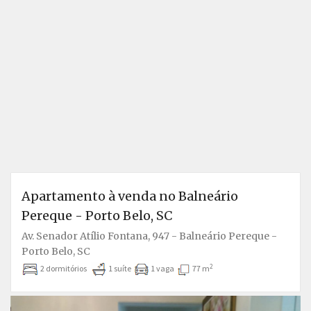
Apartamento à venda no Balneário
Pereque - Porto Belo, SC
Av. Senador Atílio Fontana, 947 - Balneário Pereque -
Porto Belo, SC
2
2 dormitórios
1 suíte
1 vaga
77 m
Anterior
P