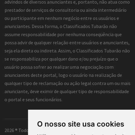
advindos de diversos anunciantes e, portanto, não atua como
prestador de serviços de consultoria ou ainda intermediário
ou participante em nenhum negócio entre os usuários e
anunciantes. Dessa forma, o Classificados Tubarão não
assume responsabilidade por nenhuma conseqüência que
possa advir de qualquer relação entre usuários e anunciantes,
seja ela direta ou indireta. Assim, o Classificados Tubarão não
se responsabiliza por qualquer dano e/ou prejuízo que o
usuário possa sofrer ao realizar uma negociação com
anunciantes deste portal, logo o usuário na realização de
qualquer tipo de reclamação ou ação legal contra um ou mais
anunciante, deve eximir de qualquer tipo de responsabilidade
o portal e seus funcionários.
O nosso site usa cookies
2026 ® Todos os direitos reservados.