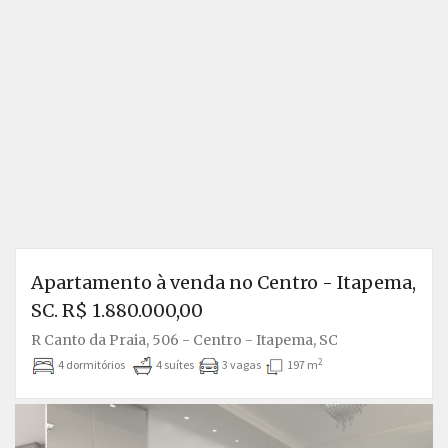
Apartamento à venda no Centro - Itapema,
SC. R$ 1.880.000,00
R Canto da Praia, 506 - Centro - Itapema, SC
2
4 dormitórios
4 suítes
3 vagas
197 m
Anterior
P