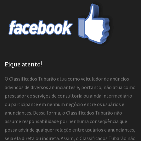
Fique atento!
O Classificados Tubarão atua como veiculador de anúncios
advindos de diversos anunciantes e, portanto, não atua como
prestador de serviços de consultoria ou ainda intermediário
ou participante em nenhum negócio entre os usuários e
anunciantes. Dessa forma, o Classificados Tubarão não
assume responsabilidade por nenhuma conseqüência que
possa advir de qualquer relação entre usuários e anunciantes,
seja ela direta ou indireta. Assim, o Classificados Tubarão não