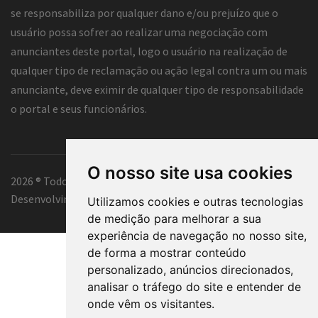
se responsabiliza por qualquer dano e/ou prejuízo que o
usuário possa sofrer ao realizar uma negociação com
anunciantes deste portal, logo o usuário na realização de
qualquer tipo de reclamação ou ação legal contra um ou mais
anunciante, deve eximir de qualquer tipo de responsabilidade
o portal e seus funcionários.
O nosso site usa cookies
2026 ® Todos os direitos reservados.
Desenvolvimento e hospedagem
Classificados Tubarão ®
Utilizamos cookies e outras tecnologias
de medição para melhorar a sua
experiência de navegação no nosso site,
de forma a mostrar conteúdo
personalizado, anúncios direcionados,
analisar o tráfego do site e entender de
onde vêm os visitantes.