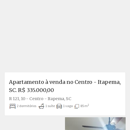
Apartamento à venda no Centro - Itapema,
SC. R$ 335.000,00
R 121, 10 - Centro - Itapema, SC
2
2 dormitórios
1 suíte
1 vaga
85 m
Anterior
P