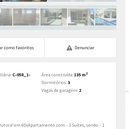
ar como favoritos
Denunciar
2
liária:
C-058_1-
Área construída:
135 m
Dormitórios:
3
Vagas de garagem:
2