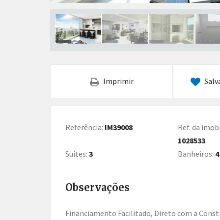
Imprimir
Salv
Referência:
IM39008
Ref. da imobi
1028533
Suítes:
3
Banheiros:
4
Observações
Financiamento Facilitado, Direto com a Construtora! em 60xApartamento com: - 3 Suítes, sendo: - 1