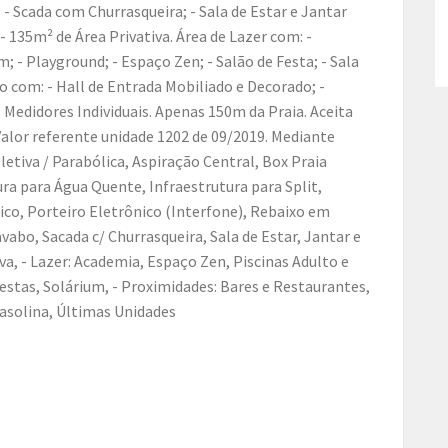
- Scada com Churrasqueira; - Sala de Estar e Jantar
; - 135m² de Área Privativa. Área de Lazer com: -
m; - Playground; - Espaço Zen; - Salão de Festa; - Sala
 com: - Hall de Entrada Mobiliado e Decorado; -
 Medidores Individuais. Apenas 150m da Praia. Aceita
alor referente unidade 1202 de 09/2019. Mediante
oletiva / Parabólica, Aspiração Central, Box Praia
ura para Água Quente, Infraestrutura para Split,
nico, Porteiro Eletrônico (Interfone), Rebaixo em
vabo, Sacada c/ Churrasqueira, Sala de Estar, Jantar e
tiva, - Lazer: Academia, Espaço Zen, Piscinas Adulto e
Festas, Solárium, - Proximidades: Bares e Restaurantes,
Gasolina, Últimas Unidades