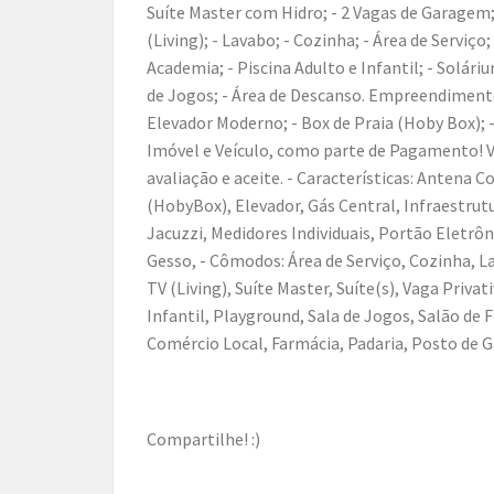
Suíte Master com Hidro; - 2 Vagas de Garagem; 
(Living); - Lavabo; - Cozinha; - Área de Serviço
Academia; - Piscina Adulto e Infantil; - Soláriu
de Jogos; - Área de Descanso. Empreendimento
Elevador Moderno; - Box de Praia (Hoby Box); -
Imóvel e Veículo, como parte de Pagamento! V
avaliação e aceite. - Características: Antena C
(HobyBox), Elevador, Gás Central, Infraestrut
Jacuzzi, Medidores Individuais, Portão Eletrô
Gesso, - Cômodos: Área de Serviço, Cozinha, La
TV (Living), Suíte Master, Suíte(s), Vaga Priva
Infantil, Playground, Sala de Jogos, Salão de 
Comércio Local, Farmácia, Padaria, Posto de 
Compartilhe! :)