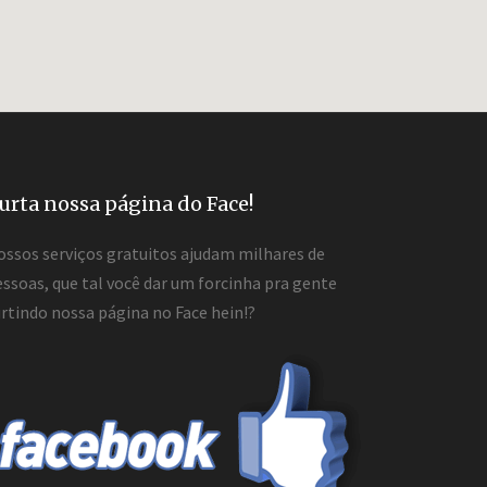
urta nossa página do Face!
ossos serviços gratuitos ajudam milhares de
ssoas, que tal você dar um forcinha pra gente
rtindo nossa página no Face hein!?