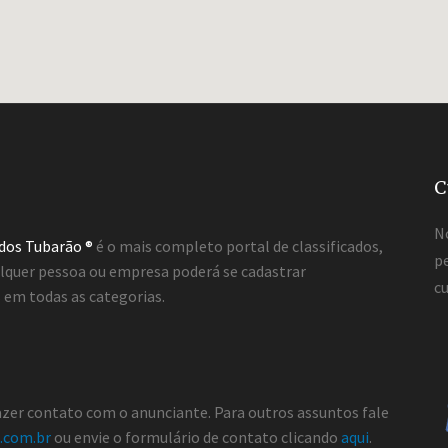
C
N
ados Tubarão ®
é o mais completo portal de classificados,
pe
lquer pessoa ou empresa poderá se cadastrar
cu
em todas as categorias.
fazer contato com o anunciante. Para outros assuntos fale
.com.br
ou envie o formulário de contato clicando
aqui
.