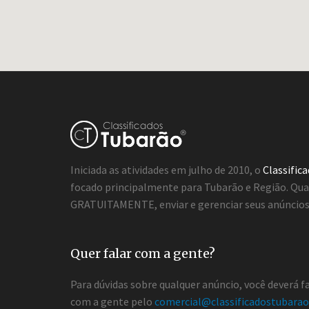
Iniciada as atividades em julho de 2010, o
Classific
focado principalmente para Tubarão e Região. Qua
GRATUITAMENTE, enviar e gerenciar seus anúncios 
Quer falar com a gente?
Para dúvidas sobre qualquer anúncio, você deverá 
com a gente pelo
comercial@classificadostubarao