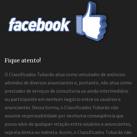
Fique atento!
O Classificados Tubarão atua como veiculador de anúncios
advindos de diversos anunciantes e, portanto, não atua como
prestador de serviços de consultoria ou ainda intermediário
ou participante em nenhum negócio entre os usuários e
anunciantes. Dessa forma, o Classificados Tubarão não
assume responsabilidade por nenhuma conseqüência que
possa advir de qualquer relação entre usuários e anunciantes,
seja ela direta ou indireta. Assim, o Classificados Tubarão não