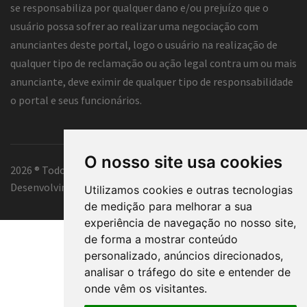
se responsabiliza por qualquer dano e/ou prejuízo que o
usuário possa sofrer ao realizar uma negociação com
anunciantes deste portal, logo o usuário na realização de
qualquer tipo de reclamação ou ação legal contra um ou mais
anunciante, deve eximir de qualquer tipo de responsabilidade
o portal e seus funcionários.
O nosso site usa cookies
2026 ® Todos os direitos reservados.
Desenvolvimento e hospedagem
Classificados Tubarão ®
Utilizamos cookies e outras tecnologias
de medição para melhorar a sua
experiência de navegação no nosso site,
de forma a mostrar conteúdo
personalizado, anúncios direcionados,
analisar o tráfego do site e entender de
onde vêm os visitantes.