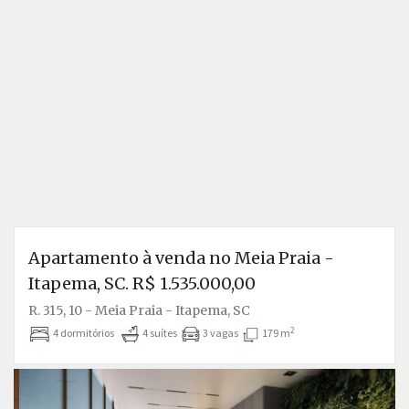
Apartamento à venda no Meia Praia -
Itapema, SC. R$ 1.535.000,00
R. 315, 10 - Meia Praia - Itapema, SC
2
4 dormitórios
4 suítes
3 vagas
179 m
Anterior
P