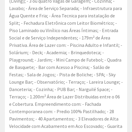
(Living); - 3 ou quatro Vagas de Garagem; - Cozinha; -
Lavabo; - Área de Serviço Separada; - Infraestrutura para
Água Quente e Fria; - Área Tecnica para instalação de
Split; - Fechadura Eletrônica com Leitor Biométrico; -
Piso Laminado ou Vinílico nas Áreas Íntimas; - Entrada
Social e de Serviço Independentes; - 179m² de Área
Privativa. Área de Lazer com: - Piscina Adulto e Infantil; -
Solárium; - Deck; - Academia; - Brinquedoteca; -
Playground; - Jardim; - Mini Campo de Futebol; - Quadra
de Basquete; - Bar com Acesso a Piscina; - Salão de
Festas; - Sala de Jogos; - Pista de Boliche; - SPA; - Sky
Lounge Bar; - Observatório; - Terraço; - Lareira Lounge; -
Danceteria; - Cozinha; - PUB Bar; - Narguilé Space; -
Terraço; - 1.200m² Área de Lazer Distribuidas entre o 06
e Cobertura. Empreendimento com: - Fachada
Contemporanea com: - Predio 100% Pastilhado; - 28
Pavimentos; - 40 Apartamentos; - 3 Elevadores de Alta
Velocidade com Acabamento em Aco Escovado; - Guarita