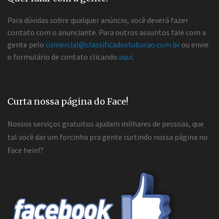
Para dúvidas sobre qualquer anúncio, você deverá fazer
contato com o anunciante. Para outros assuntos fale com a
gente pelo
comercial@classificadostubarao.com.br
ou envie
o formulário de contato clicando
aqui
.
Curta nossa página do Face!
Nossos serviços gratuitos ajudam milhares de pessoas, que
tal você dar um forcinha pra gente curtindo nossa página no
Face hein!?