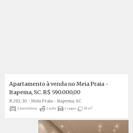
Apartamento à venda no Meia Praia -
Itapema, SC. R$ 590.000,00
R 292, 10 - Meia Praia - Itapema, SC
2
3 dormitórios
1 suíte
2 vagas
93 m
Anterior
P