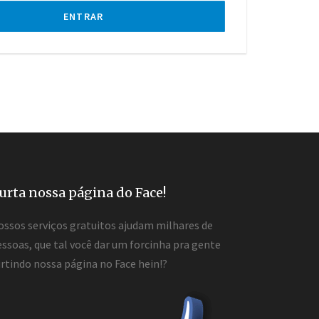
ENTRAR
urta nossa página do Face!
ossos serviços gratuitos ajudam milhares de
ssoas, que tal você dar um forcinha pra gente
rtindo nossa página no Face hein!?