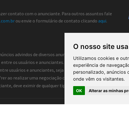
fazer contato com o anunciante. Para outros assuntos fale
.com.br
ou envie o formulário de contato clicando
aqui
.
O nosso site usa
núncios advindos de diversos anunciantes e, portanto, não atua co
Utilizamos cookies e out
entre os usuários e anunciantes. Dessa forma, o Classificados 
experiência de navegação
tre usuários e anunciantes, seja ela direta ou indireta. Assim, o 
personalizado, anúncios d
frer ao realizar uma negociação com anunciantes deste portal, log
onde vêm os visitantes.
nte, deve eximir de qualquer tipo de responsabilidade o portal e 
OK
Alterar as minhas pr
arão ®