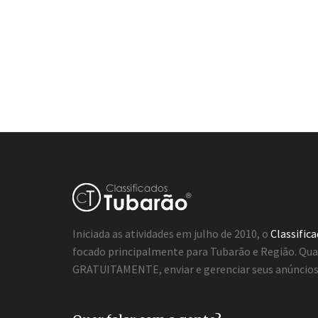
Iniciada as atividades em julho de 2010, o
Classific
focado principalmente para Tubarão e Região. Qua
GRATUITAMENTE, enviar e gerenciar seus anúncios 