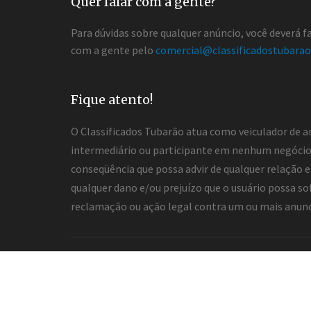
Quer falar com a gente?
Para dúvidas sobre qualquer anúncio, você deverá 
com a gente pelo
comercial@classificadostubarao
Fique atento!
O Classificados Tubarão atua como veiculador de a
intermediário ou participante em nenhum negócio 
conseqüência que possa advir de qualquer relação en
qualquer dano e/ou prejuízo que o usuário possa so
reclamação ou ação legal contra um ou mais anuncia
2026 ® Todos os direitos reservados.
Desenvolvimento e hospedagem
Classificados Tub