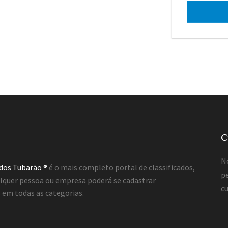
C
N
ados Tubarão ®
é o mais completo portal de classificados,
pe
lquer pessoa ou empresa poderá se cadastrar
cu
em todas as categorias.