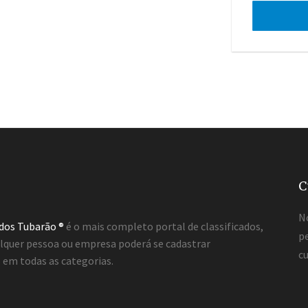
C
N
ados Tubarão ®
é o mais completo portal de classificados,
pe
lquer pessoa ou empresa poderá se cadastrar
cu
em todas as categorias.