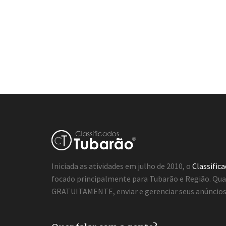
Iniciada as atividades em julho de 2010, o
Classific
focado principalmente para Tubarão e Região. Qua
GRATUITAMENTE, enviar e gerenciar seus anúncios 