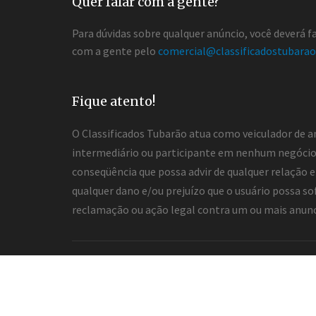
Quer falar com a gente?
Para dúvidas sobre qualquer anúncio, você deverá 
com a gente pelo
comercial@classificadostubarao
Fique atento!
O Classificados Tubarão atua como veiculador de a
intermediário ou participante em nenhum negócio 
conseqüência que possa advir de qualquer relação en
qualquer dano e/ou prejuízo que o usuário possa so
reclamação ou ação legal contra um ou mais anuncia
2026 ® Todos os direitos reservados.
Desenvolvimento e hospedagem
Classificados Tub