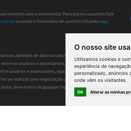
fazer contato com o anunciante. Para outros assuntos fale
.com.br
ou envie o formulário de contato clicando
aqui
.
O nosso site usa
núncios advindos de diversos anunciantes e, portanto, não atua co
Utilizamos cookies e out
entre os usuários e anunciantes. Dessa forma, o Classificados 
experiência de navegação
tre usuários e anunciantes, seja ela direta ou indireta. Assim, o 
personalizado, anúncios d
frer ao realizar uma negociação com anunciantes deste portal, log
onde vêm os visitantes.
nte, deve eximir de qualquer tipo de responsabilidade o portal e 
OK
Alterar as minhas pr
arão ®