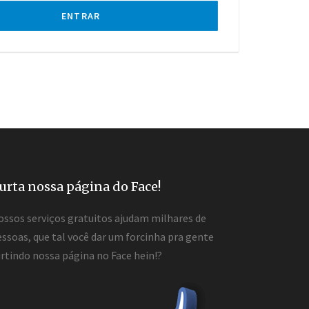
ENTRAR
urta nossa página do Face!
ossos serviços gratuitos ajudam milhares de
ssoas, que tal você dar um forcinha pra gente
rtindo nossa página no Face hein!?